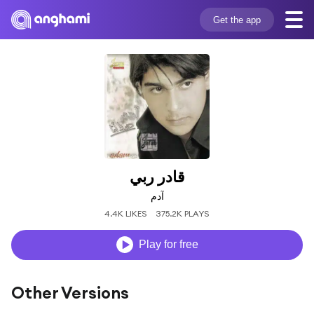
Get the app
قادر ربي
آدم
4.4K LIKES
375.2K PLAYS
Play for free
Other Versions