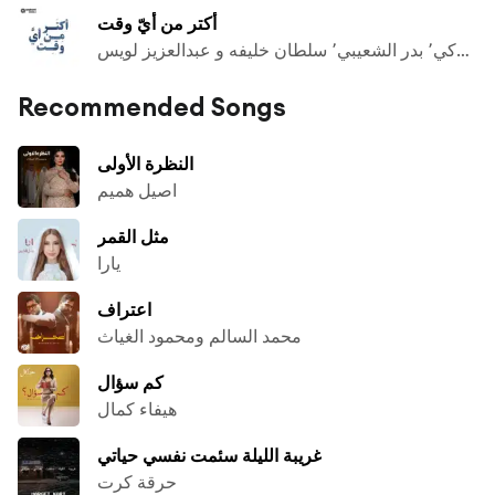
أكتر من أيّ وقت
اصيل هميم٬ غالية٬ سليم عساف٬ جابر التركي٬ بدر الشعيبي٬ سلطان خليفه و عبدالعزيز لويس
Recommended Songs
النظرة الأولى
اصيل هميم
مثل القمر
يارا
اعتراف
محمد السالم ومحمود الغياث
كم سؤال
هيفاء كمال
غريبة الليلة سئمت نفسي حياتي
حرقة كرت