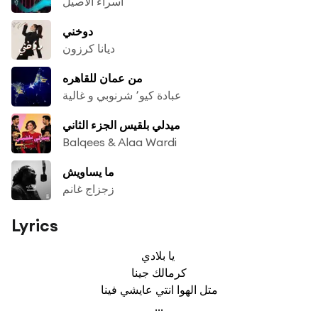
اسراء الاصيل
دوخني
ديانا كرزون
من عمان للقاهره
عبادة كيو٬ شرنوبي و غالية
ميدلي بلقيس الجزء الثاني
Balqees & Alaa Wardi
ما يساويش
زجزاج غانم
Lyrics
يا بلادي 

كرمالك جينا

متل الهوا انتي عايشي فينا

...