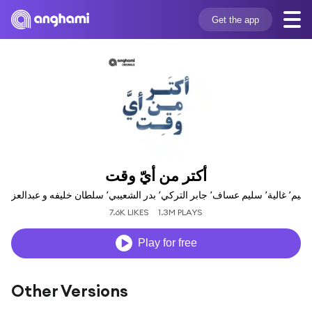
Get the app
أكتر من أيّ وقت
در الشعيبي٬ سلطان خليفه و عبدالعزيز لويس
7.6K LIKES
1.3M PLAYS
Play for free
Other Versions