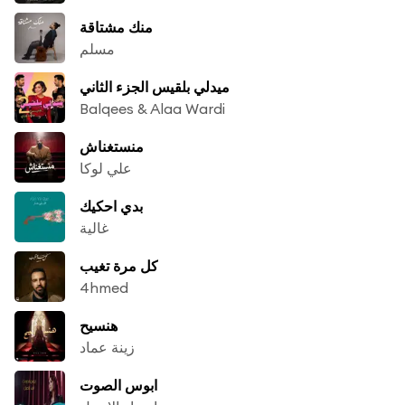
منك مشتاقة
مسلم
ميدلي بلقيس الجزء الثاني
Balqees & Alaa Wardi
منستغناش
علي لوكا
بدي احكيك
غالية
كل مرة تغيب
4hmed
هنسيح
زينة عماد
ابوس الصوت