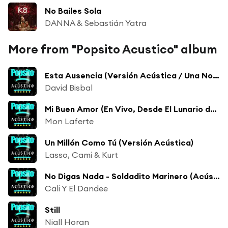
No Bailes Sola
DANNA & Sebastián Yatra
More from "Popsito Acustico" album
Esta Ausencia (Versión Acústica / Una Noche En El Teatro Real / 2011)
David Bisbal
Mi Buen Amor (En Vivo, Desde El Lunario del Auditorio Nacional)
Mon Laferte
Un Millón Como Tú (Versión Acústica)
Lasso, Cami & Kurt
No Digas Nada - Soldadito Marinero (Acústico en Madrid/En Vivo)
Cali Y El Dandee
Still
Niall Horan