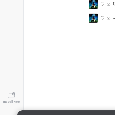
ً
ه
Install App