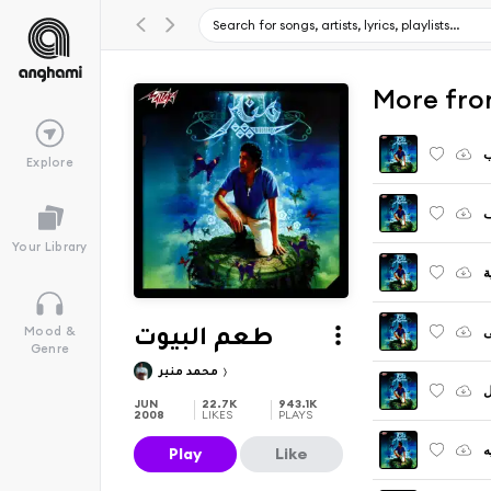
ب
Explore
ف
Your Library
ة
ى
Mood &
طعم البيوت
Genre
محمد منير
ل
JUN
22.7K
943.1K
2008
LIKES
PLAYS
ه
Play
Like