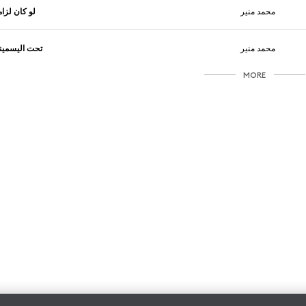
محمد منير
لو كان لزاما
محمد منير
تحت اليسمين
MORE