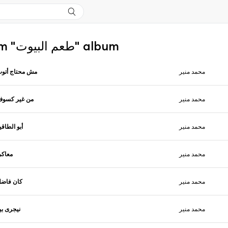
More from "طعم البيوت" album
محمد منير
مش محتاج أتو
محمد منير
من غير كسو
محمد منير
أبو الطاقي
محمد منير
معاك
محمد منير
كان فاض
محمد منير
نيجرى بي