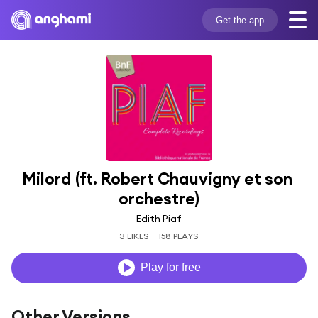
Get the app
Milord (ft. Robert Chauvigny et son 
orchestre)
Edith Piaf
3 LIKES
158 PLAYS
Play for free
Other Versions