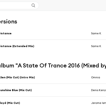
ersions
Distance
Same K
istance (Extended Mix)
Same K
'album "A State Of Trance 2016 (Mixed b
lien (Mix Cut) (Intro Mix)
Omnia
unshine Blue (Mix Cut)
Denis Kenz
loyd (Mix Cut)
Jerome Ism