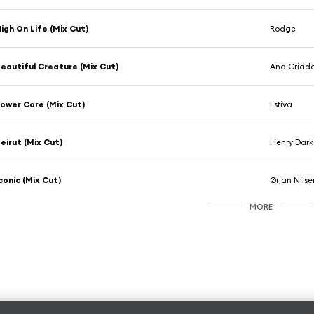
igh On Life (Mix Cut)
Rodge
eautiful Creature (Mix Cut)
Ana Criado
ower Core (Mix Cut)
Estiva
eirut (Mix Cut)
Henry Dark
conic (Mix Cut)
Ørjan Nilse
MORE