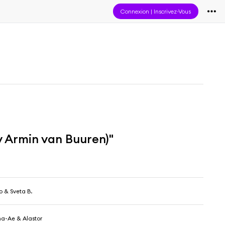
Connexion
|
Inscrivez-Vous
y Armin van Buuren)"
o & Sveta B.
a-Ae & Alastor