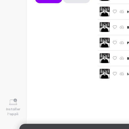
H
B
P
B
I
Installer
l'appli