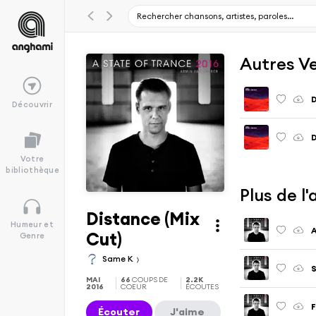
Autres V
Découvrir
D
Votre
bibliothèque
Plus de l
Distance (Mix
Humeur et
A
Cut)
Genre
Same K
S
MAI
66
COUPS DE
2.2K
2016
COEUR
ÉCOUTES
F
Écouter
J'aime