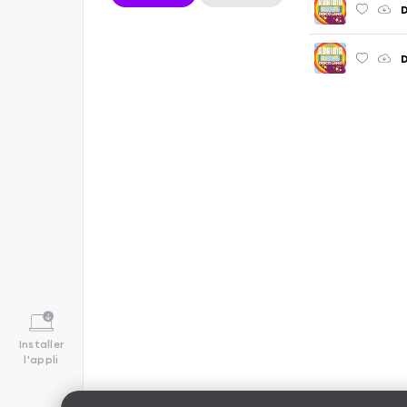
D
D
Installer
l'appli