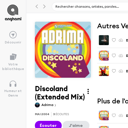
Autres V
D
Découvrir
D
Votre
bibliothèque
D
Discoland
Humeur et
(Extended Mix)
Genre
Plus de l
Adrima
MAI 2004
3
ÉCOUTES
D
Écouter
J'aime