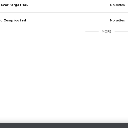
ever Forget You
Noisettes
So Complicated
Noisettes
MORE