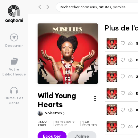
Plus de l
Découvrir
D
Votre
bibliothèque
2
Wild Young
E
Humeur et
Hearts
Genre
Noisettes
JANV.
35
COUPS DE
1.6K
2009
COEUR
ÉCOUTES
A
Écouter
J'aime