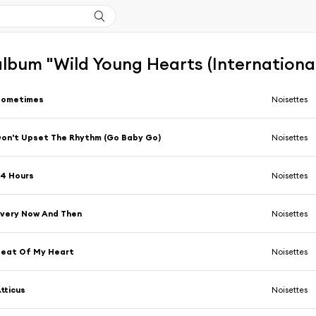
'album "Wild Young Hearts (International
Sometimes
Noisettes
on't Upset The Rhythm (Go Baby Go)
Noisettes
4 Hours
Noisettes
very Now And Then
Noisettes
Beat Of My Heart
Noisettes
tticus
Noisettes