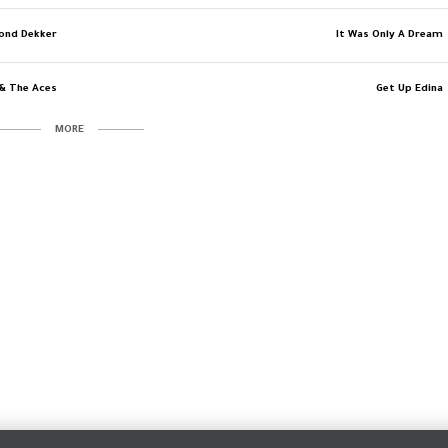
ond Dekker
It Was Only A Dream
& The Aces
Get Up Edina
MORE