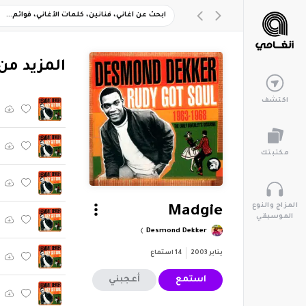
‏المزيد من ألبوم "ey's Sessions 1963-1968
اكتشف
مكتبتك
المزاج والنوع
Madgie
الموسيقي
Desmond Dekker
يناير 2003
14
استماع
استمع
أعجبني