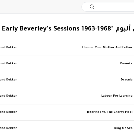
Rudy Got Soul: The Early Beverl"
ond Dekker
Honour Your Mother And Father
ond Dekker
Parents
ond Dekker
Dracula
ond Dekker
Labour For Learning
ond Dekker
Jeserine [ft. The Cherry Pies]
ond Dekker
King Of Ska