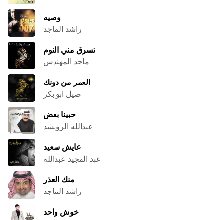
وصيه
راشد الماجد
تسرق مني النوم
ماجد المهندس
العمر من دونك
اصيل ابو بكر
حبينا بعض
عبدالله الرويشد
عايش سعيد
عبد المجيد عبدالله
منك العذر
راشد الماجد
خوش واحد