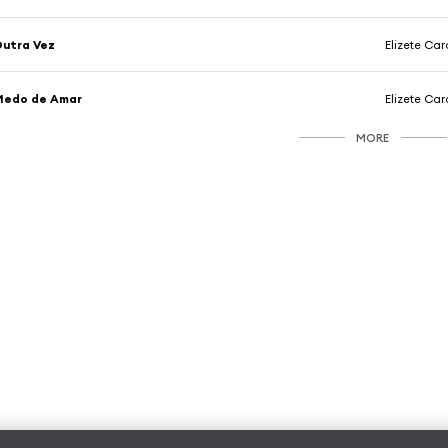
utra Vez
Elizete Ca
Medo de Amar
Elizete Ca
MORE