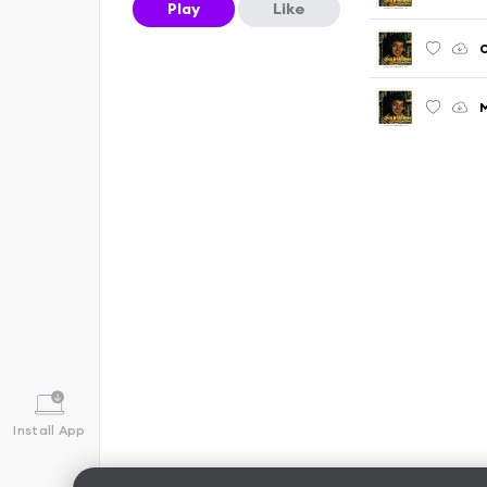
Play
Like
O
Install App