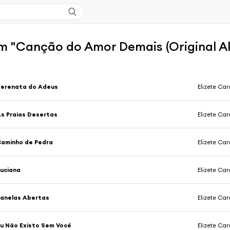
m "Canção do Amor Demais (Original Al
Serenata do Adeus
Elizete Ca
s Praias Desertas
Elizete Ca
aminho de Pedra
Elizete Ca
uciana
Elizete Ca
anelas Abertas
Elizete Ca
u Não Existo Sem Vocé
Elizete Ca