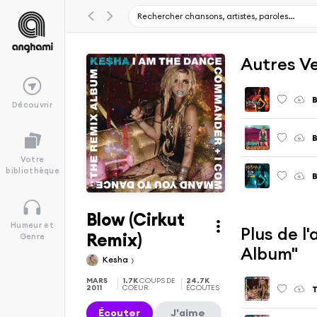
Autres V
Découvrir
B
Votre
bibliothèque
B
Blow (Cirkut
Humeur et
Plus de 
Remix)
Genre
Album"
Kesha
MARS
1.7K
COUPS DE
24.7K
2011
COEUR
ÉCOUTES
T
Écouter
J'aime