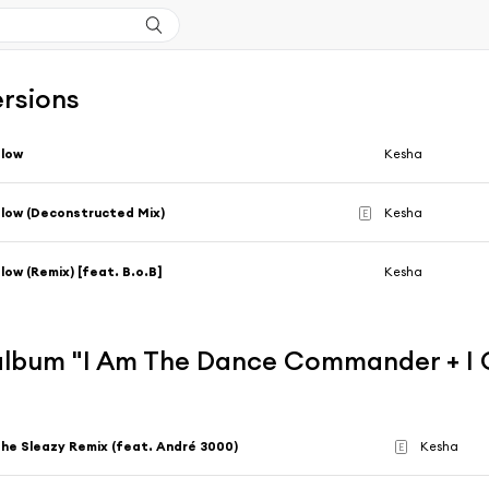
ersions
Blow
Kesha
low (Deconstructed Mix)
Kesha
E
low (Remix) [feat. B.o.B]
Kesha
l'album "I Am The Dance Commander + 
he Sleazy Remix (feat. André 3000)
Kesha
E