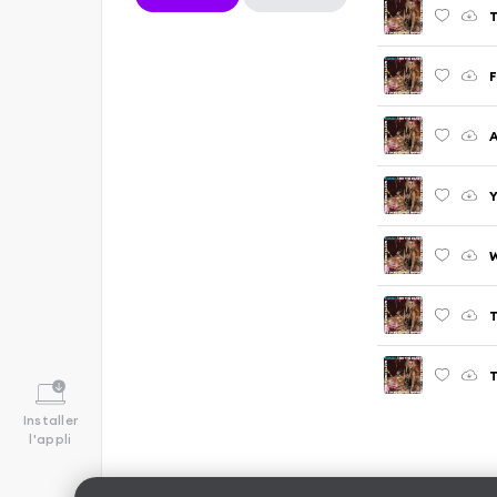
T
F
A
Y
W
T
T
Installer
l'appli