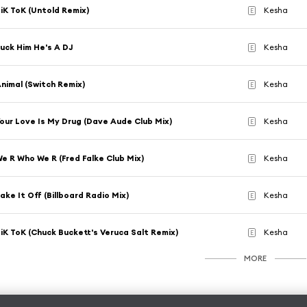
iK ToK (Untold Remix)
Kesha
E
uck Him He's A DJ
Kesha
E
nimal (Switch Remix)
Kesha
E
our Love Is My Drug (Dave Aude Club Mix)
Kesha
E
e R Who We R (Fred Falke Club Mix)
Kesha
E
ake It Off (Billboard Radio Mix)
Kesha
E
iK ToK (Chuck Buckett's Veruca Salt Remix)
Kesha
E
MORE