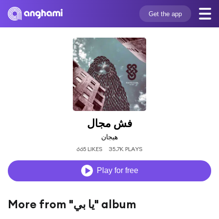
Get the app
فش مجال
هيجان
665 LIKES
35.7K PLAYS
Play for free
More from "يا بي" album