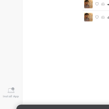
ه
ك
Install App