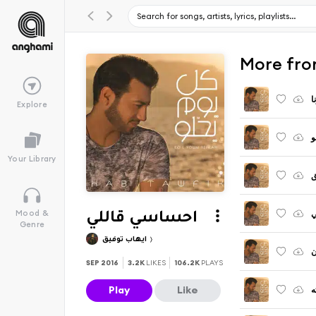
ا
Explore
و
Your Library
ي
Mood &
احساسي قاللي
Genre
ايهاب توفيق
ن
SEP 2016
3.2K
LIKES
106.2K
PLAYS
Play
Like
ه