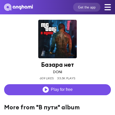
Get the app
Базара нет
DONI
609 LIKES
33.5K PLAYS
Play for free
More from "В пути" album