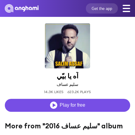
Get the app
آه يا بيّي
سليم عساف
14.3K LIKES
623.2K PLAYS
Play for free
More from "سليم عساف 2016" album