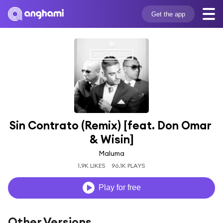
Get the app
Sin Contrato (Remix) [feat. Don Omar 
& Wisin]
Maluma
1.9K LIKES
96.1K PLAYS
Play for free
Other Versions