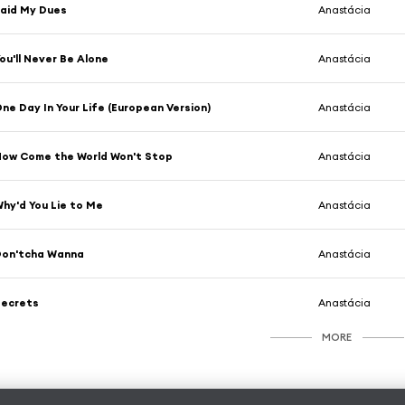
aid My Dues
Anastácia
ou'll Never Be Alone
Anastácia
ne Day In Your Life (European Version)
Anastácia
ow Come the World Won't Stop
Anastácia
hy'd You Lie to Me
Anastácia
Don'tcha Wanna
Anastácia
Secrets
Anastácia
MORE