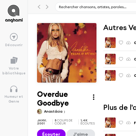
Autres V
O
Découvrir
O
Votre
bibliothèque
O
Overdue
Humeur et
Goodbye
Genre
Plus de l
Anastácia
JANV.
5
COUPS DE
1.4K
F
2001
COEUR
ÉCOUTES
Écouter
J'aime