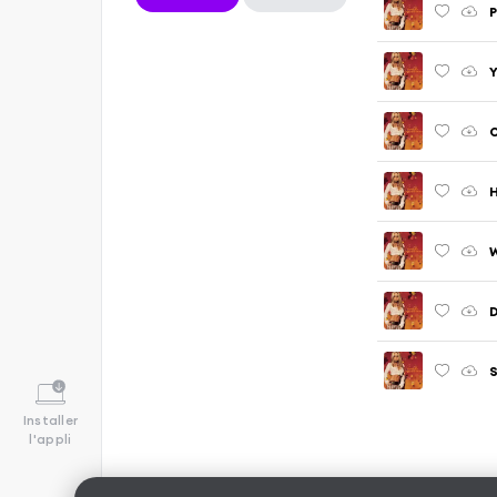
P
Y
O
H
W
Installer
l'appli