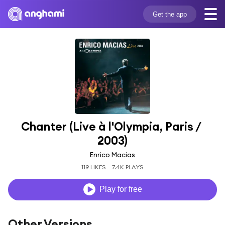
Get the app
Chanter (Live à l'Olympia, Paris / 
2003)
Enrico Macias
119 LIKES
7.4K PLAYS
Play for free
Other Versions