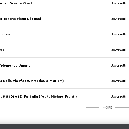
utto L'Amore Che Ho
Jovanotti
e Tasche Piene Di Sassi
Jovanotti
Amami
Jovanotti
Ora
Jovanotti
L'elemento Umano
Jovanotti
a Belle Vie (feat. Amadou & Mariam)
Jovanotti
attiti Di Ali Di Farfalla (feat. Michael Franti)
Jovanotti
MORE