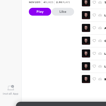
T
NOV 2011
41
LIKES
2.9K
PLAYS
Play
Like
L
L
B
Install App