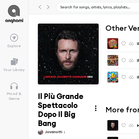
Other Ve
I
Explore
I
Your Library
Il Più Grande
Mood &
Genre
Spettacolo
More fro
Dopo Il Big
Bang
Jovanotti