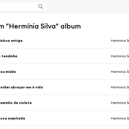
m "Hermínia Silva" album
isboa antiga
Herminia S
 tendinha
Herminia S
ou miúda
Herminia S
onhei abraçar-me à vida
Herminia S
aminho de violeta
Herminia S
osa enjeitada
Herminia S