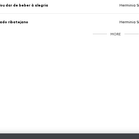
ou dar de beber à alegria
Herminia S
ado ribatejano
Herminia S
MORE