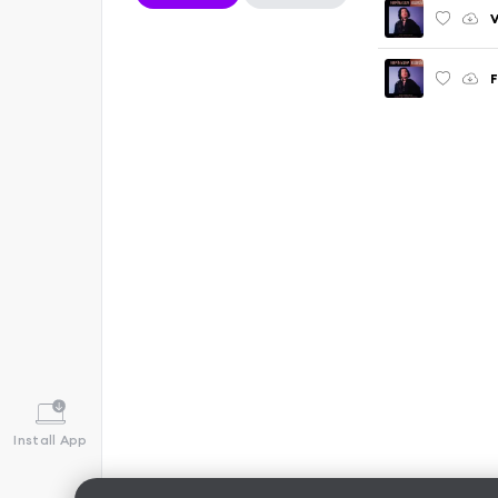
V
F
Install App