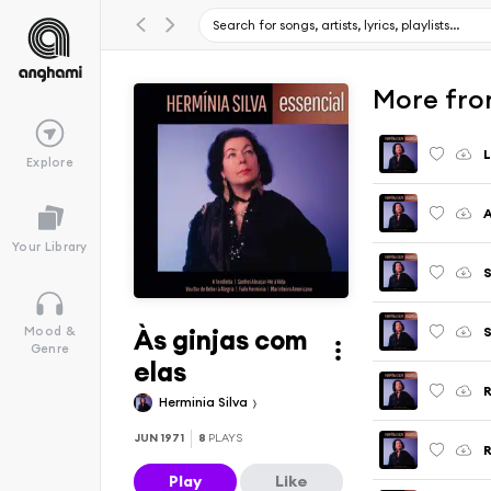
More fro
L
Explore
A
Your Library
S
Às ginjas com
S
Mood &
Genre
elas
R
Herminia Silva
JUN 1971
8
PLAYS
R
Play
Like