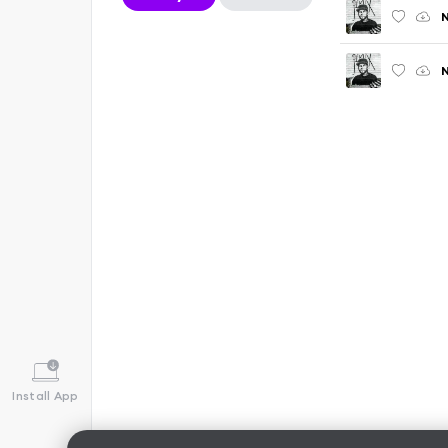
N
N
Install App