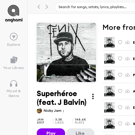
More fro
E
Explore
E
Your Library
P
Superhéroe
A
Mood &
Genre
(feat. J Balvin)
E
Nicky Jam
JAN
3.3K
148.6K
2017
LIKES
PLAYS
S
Play
Like