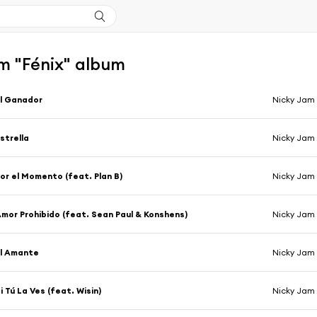
m "Fénix" album
l Ganador
Nicky Jam
strella
Nicky Jam
or el Momento (feat. Plan B)
Nicky Jam
mor Prohibido (feat. Sean Paul & Konshens)
Nicky Jam
l Amante
Nicky Jam
i Tú La Ves (feat. Wisin)
Nicky Jam