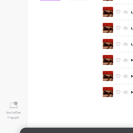
L
L
L
M
M
Installer
l'appli