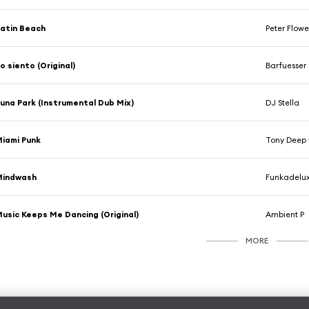
atin Beach
Peter Flowe
o siento (Original)
Barfuesser
una Park (Instrumental Dub Mix)
DJ Stella
iami Punk
Tony Deep 
Mindwash
Funkadelu
usic Keeps Me Dancing (Original)
Ambient P
MORE