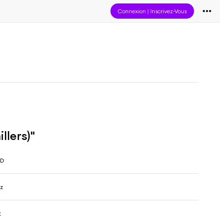
Connexion
|
Inscrivez-Vous
llers)"
 D
ez
t