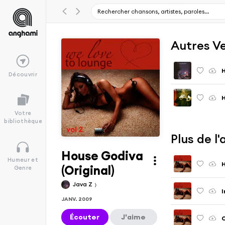
Autres V
Découvrir
H
Votre
bibliothèque
Plus de l
House Godiva
Humeur et
(Original)
Genre
Java Z
I
JANV. 2009
Écouter
J'aime
C