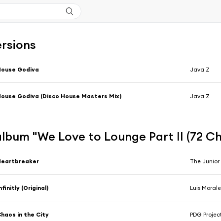
ersions
House Godiva
Java Z
ouse Godiva (Disco House Masters Mix)
Java Z
'album "We Love to Lounge Part II (72 Chi
Heartbreaker
The Junior
nfinitly (Original)
Luis Moral
haos in the City
PDG Projec