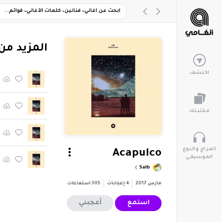
‏المزيد من ألبوم 
اكتشف
مكتبتك
المزاج والنوع
Acapulco
الموسيقي
Saib
مارس 2017
4
إعجابات
305
استماعات
استمع
أعجبني