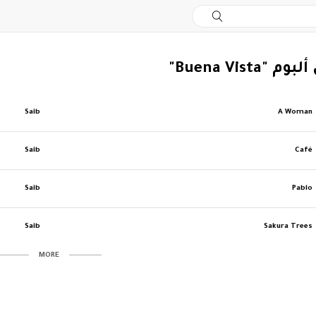
"Buena Vista"
Saib
A Woman
Saib
Café
Saib
Pablo
Saib
Sakura Trees
MORE