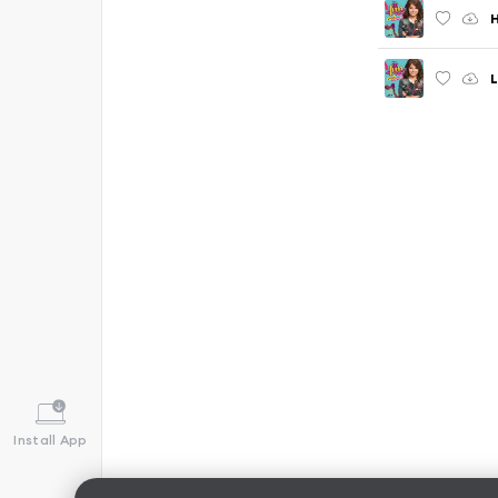
L
Install App