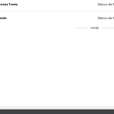
Honey Funny
Elenco de 
inda
Elenco de 
MORE