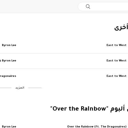
أخرى
Byron Lee
East to West
& Byron Lee
East to West
Dragonaires
East to West
‏المزيد
Over the Rainb"
Byron Lee
Over the Rainbow (ft. The Dragonaires)