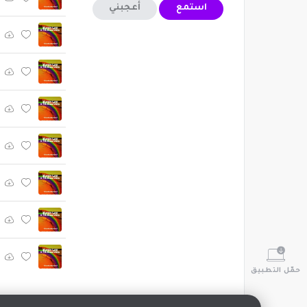
استمع
أعجبني
حمّل التطبيق