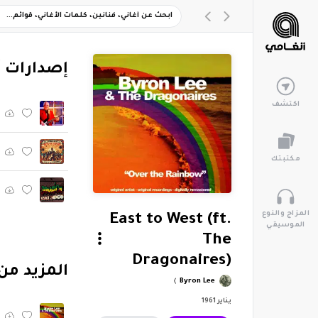
‏إصدارات 
اكتشف
مكتبتك
المزاج والنوع
East to West (ft.
الموسيقي
The
Dragonaires)
‏المزيد من ألبوم "ow
Byron Lee
يناير 1961