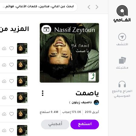
‏المزيد م
اكتشف
مكتبتك
المزاج والنوع
ياصمت
الموسيقي
ناصيف زيتون
أبريل 2013
173.0K
إعجاب
9.4M
استماع
استمع
أعجبني