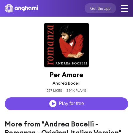
Get the app
Per Amore
Andrea Bocelli
527 LIKES
39.1K PLAYS
Play for free
More from "Andrea Bocelli -
Romanza - Original Italian Version"