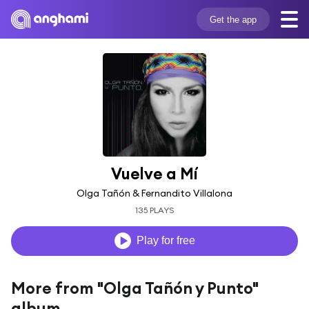
Get the app
Vuelve a Mí
Olga Tañón & Fernandito Villalona
135 PLAYS
Play for free
More from "Olga Tañón y Punto"
album