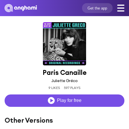
Get the app
Paris Canaille
Juliette Gréco
9 LIKES
597 PLAYS
Play for free
Other Versions