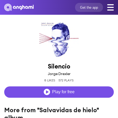
Get the app
Silencio
Jorge Drexler
8 LIKES
572 PLAYS
Play for free
More from "Salvavidas de hielo"
album