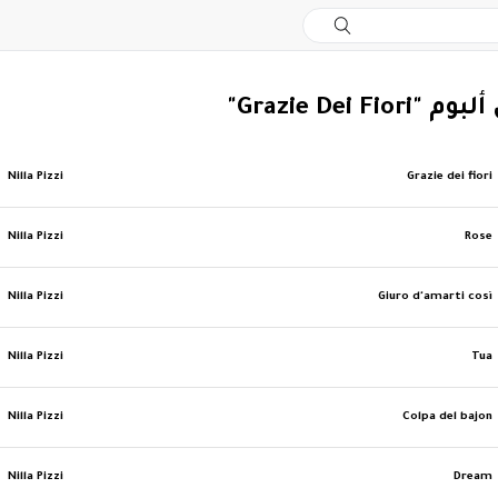
Grazie Dei Fio"
Nilla Pizzi
Grazie dei fiori
Nilla Pizzi
Rose
Nilla Pizzi
Giuro d'amarti così
Nilla Pizzi
Tua
Nilla Pizzi
Colpa del bajon
Nilla Pizzi
Dream