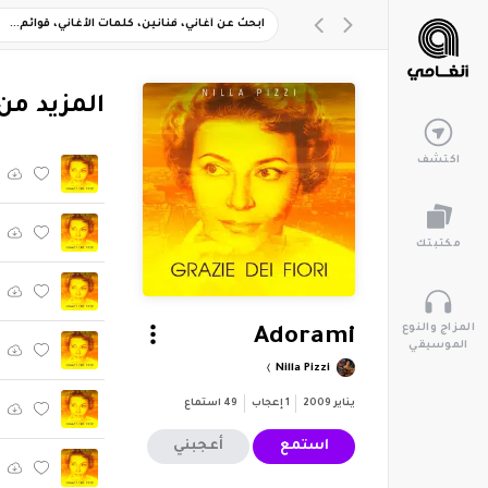
‏المزيد من ألبوم "ri
اكتشف
مكتبتك
المزاج والنوع
Adorami
الموسيقي
Nilla Pizzi
يناير 2009
1
إعجاب
49
استماع
استمع
أعجبني