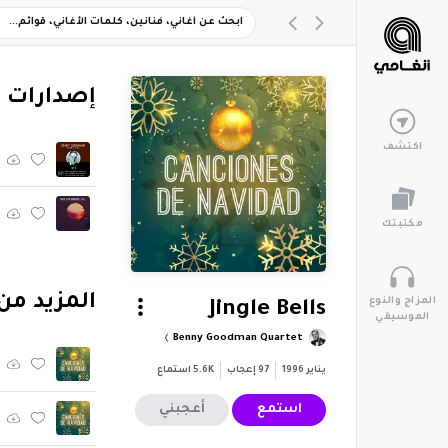
‏إصدارات 
اكتشف
مكتبتك
‏المزيد من ألبوم "idad
المزاج والنوع
Jingle Bells
الموسيقي
Benny Goodman Quartet
يناير 1996
97
إعجاب
5.6K
استماع
استمع
أعجبني