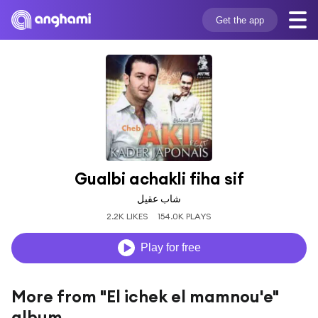
Get the app
Gualbi achakli fiha sif
شاب عقيل
2.2K LIKES
154.0K PLAYS
Play for free
More from "El ichek el mamnou'e"
album