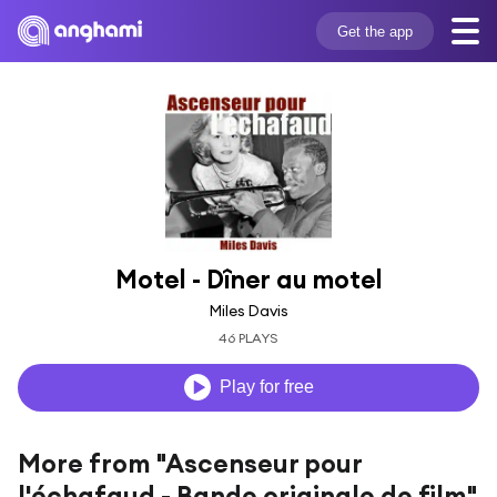
Get the app
Motel - Dîner au motel
Miles Davis
46 PLAYS
Play for free
More from "Ascenseur pour
l'échafaud - Bande originale de film"