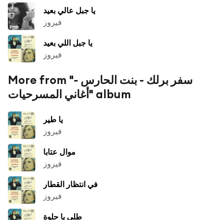
يا جبل عالي بعيد
فيروز
يا جبل اللي بعيد
فيروز
More from "سفر برلك - بنت الحارس -
أغاني المسرحيات" album
يا طير
فيروز
موال عتابا
فيروز
في انتظار القطار
فيروز
طلي يا حلوة