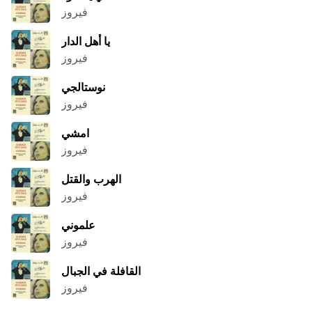
فيروز
يا أهل الدار
فيروز
نوستالجي
فيروز
امشي
فيروز
الهرب والقتل
فيروز
علموني
فيروز
القافلة في الجبال
فيروز