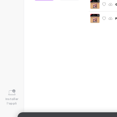
Q
P
Installer
l'appli