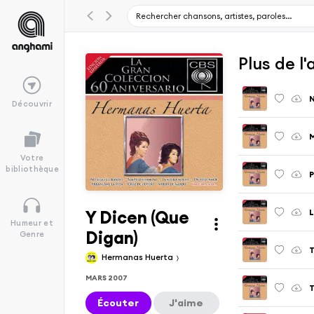
Plus de l
N
Découvrir
Votre
bibliothèque
P
Y Dicen (Que
L
Humeur et
Digan)
Genre
T
Hermanas Huerta
MARS 2007
Écouter
J'aime