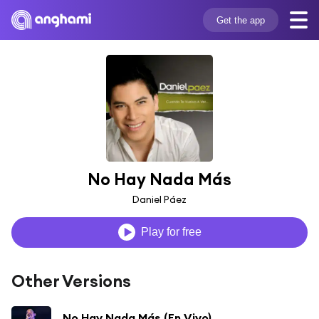
Get the app
No Hay Nada Más
Daniel Páez
Play for free
Other Versions
No Hay Nada Más (En Vivo)