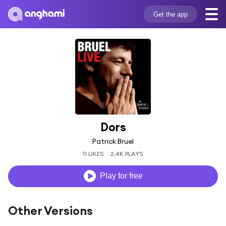
Get the app
Dors
Patrick Bruel
11 LIKES
2.4K PLAYS
Play for free
Other Versions