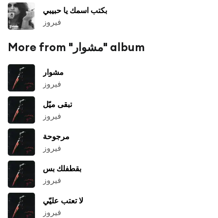
بكتب اسمك يا حبيبي
فيروز
More from "مشوار" album
مشوار
فيروز
تبقى ميّل
فيروز
مرجوحة
فيروز
بقطفلك بس
فيروز
لا تعتب عليّي
فيروز