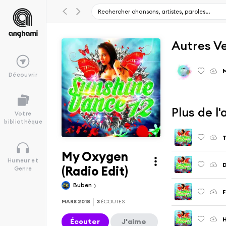
Autres V
Découvrir
Plus de l
Votre
bibliothèque
T
My Oxygen
Humeur et
D
(Radio Edit)
Genre
Buben
F
MARS 2018
3
ÉCOUTES
H
Écouter
J'aime