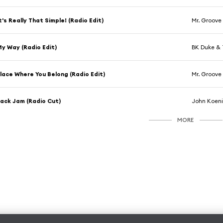
t's Really That Simple! (Radio Edit)
Mr. Groove
y Way (Radio Edit)
BK Duke &
lace Where You Belong (Radio Edit)
Mr. Groove
ack Jam (Radio Cut)
John Koen
MORE