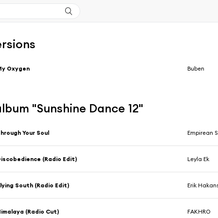
ersions
My Oxygen
Buben
'album "Sunshine Dance 12"
hrough Your Soul
Empirean 
iscobedience (Radio Edit)
Leyla Ek
lying South (Radio Edit)
Erik Hakan
imalaya (Radio Cut)
FAKHRO