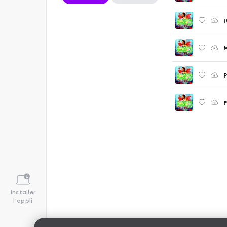
I
M
P
P
Installer
l'appli