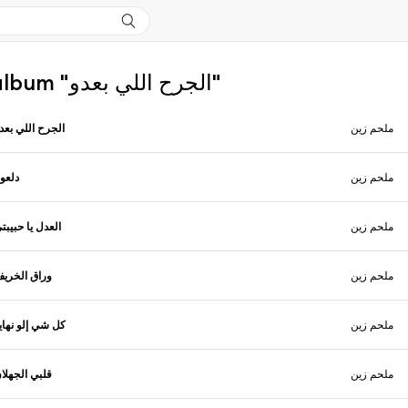
Plus de l'album "الجرح اللي بعدو"
ملحم زين
الجرح اللي بعد
ملحم زين
دلعون
ملحم زين
العدل يا حبيبت
ملحم زين
وراق الخري
ملحم زين
كل شي إلو نهاي
ملحم زين
قلبي الجهلا