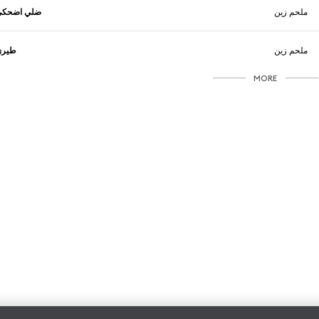
ملحم زين
ضلي اضحكي
ملحم زين
طيري
MORE