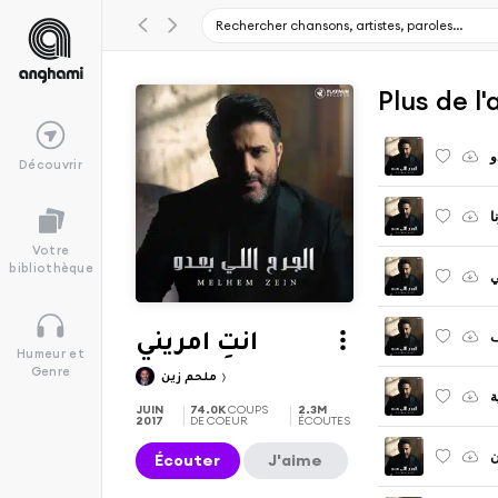
و
Découvrir
ا
Votre
bibliothèque
ي
ف
انتِ امريني
Humeur et
Genre
ملحم زين
ة
JUIN
74.0K
COUPS
2.3M
2017
DE COEUR
ÉCOUTES
ن
Écouter
J'aime