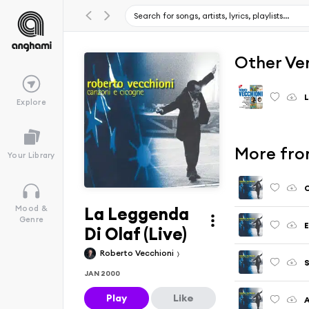
Other Ve
L
Explore
More fro
Your Library
La Leggenda
Mood &
Genre
E
Di Olaf (Live)
Roberto Vecchioni
S
JAN 2000
Play
Like
A