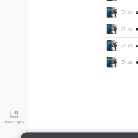
S
I
D
G
Install App