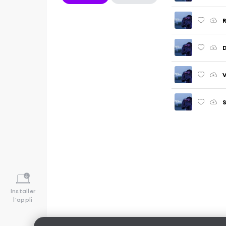
R
D
V
S
Installer
l'appli