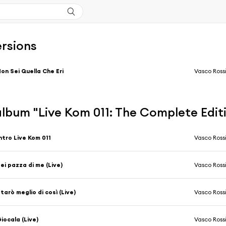
ersions
on Sei Quella Che Eri
Vasco Ross
'album "Live Kom 011: The Complete Edit
ntro Live Kom 011
Vasco Ross
ei pazza di me (Live)
Vasco Ross
tarò meglio di così (Live)
Vasco Ross
iocala (Live)
Vasco Ross