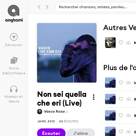
Autres V
N
Découvrir
Plus de l
Votre
bibliothèque
I
Non sei quella
Humeur et
S
che eri (Live)
Genre
Vasco Rossi
S
JANV. 2012
26
ÉCOUTES
G
Écouter
J'aime