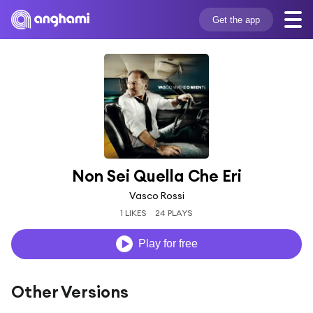
Get the app
Non Sei Quella Che Eri
Vasco Rossi
1 LIKES
24 PLAYS
Play for free
Other Versions