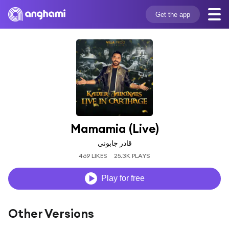
Get the app
Mamamia (Live)
قادر جابوني
469 LIKES
25.3K PLAYS
Play for free
Other Versions