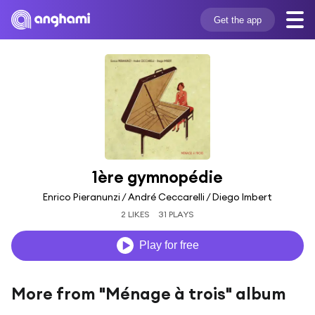
Get the app
1ère gymnopédie
Enrico Pieranunzi / André Ceccarelli / Diego Imbert
2 LIKES
31 PLAYS
Play for free
More from "Ménage à trois" album