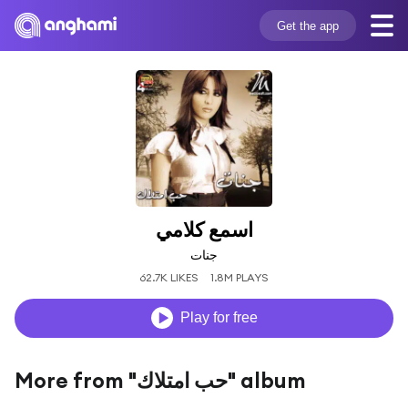
Get the app
اسمع كلامي
جنات
62.7K LIKES
1.8M PLAYS
Play for free
More from "حب امتلاك" album