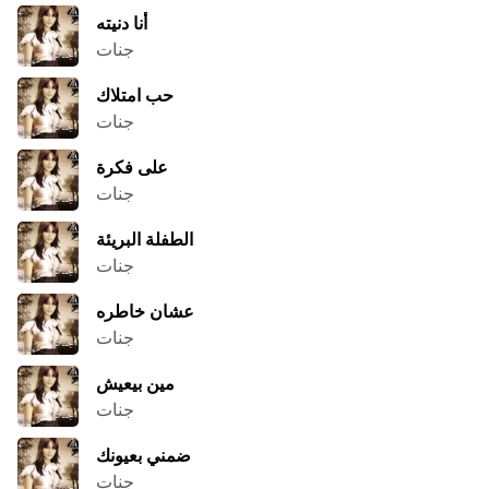
أنا دنيته
جنات
حب امتلاك
جنات
على فكرة
جنات
الطفلة البريئة
جنات
عشان خاطره
جنات
مين بيعيش
جنات
ضمني بعيونك
جنات