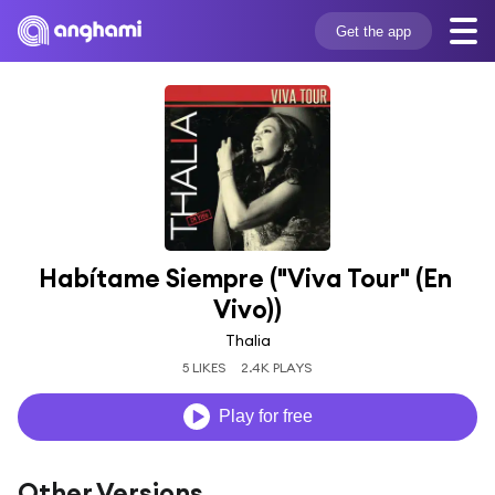
Get the app
Habítame Siempre ("Viva Tour" (En 
Vivo))
Thalia
5 LIKES
2.4K PLAYS
Play for free
Other Versions