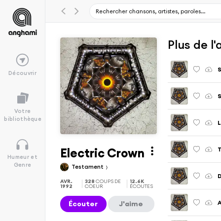
Plus de l
S
Découvrir
S
Votre
bibliothèque
L
Electric Crown
T
Humeur et
Genre
Testament
D
AVR.
328
COUPS DE
12.6K
1992
COEUR
ÉCOUTES
A
Écouter
J'aime